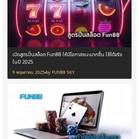
เปิดสูตรปั่นสล็อต Fun88 ให้มีโอกาสชนะมากขึ้น ใช้ได้จริง
ในปี 2025
9 พฤษภาคม 2025
by FUN88 SKY