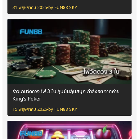
31 พฤษภาคม 2025
by FUN88 SKY
รีวิวเกมวัดดวง ไพ่ 3 ใบ ลุ้นมันลุ้นสนุก กำลังฮิต จากค่าย
King’s Poker
15 พฤษภาคม 2025
by FUN88 SKY