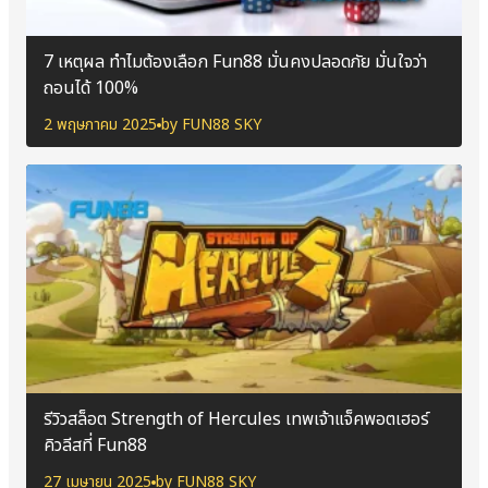
7 เหตุผล ทำไมต้องเลือก Fun88 มั่นคงปลอดภัย มั่นใจว่า
ถอนได้ 100%
2 พฤษภาคม 2025
by FUN88 SKY
รีวิวสล็อต Strength of Hercules เทพเจ้าแจ็คพอตเฮอร์
คิวลีสที่ Fun88
27 เมษายน 2025
by FUN88 SKY