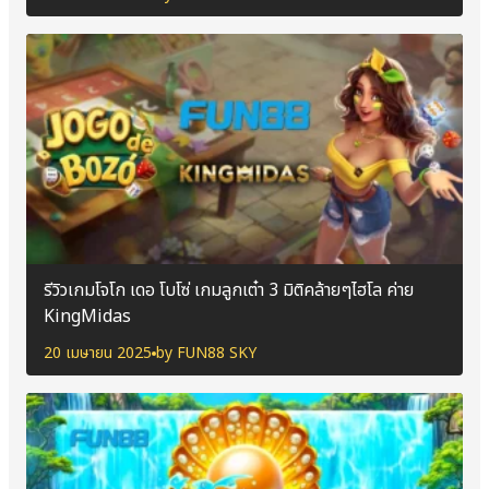
รีวิวเกมโจโก เดอ โบโซ่ เกมลูกเต๋า 3 มิติคล้ายๆไฮโล ค่าย
KingMidas
20 เมษายน 2025
by FUN88 SKY