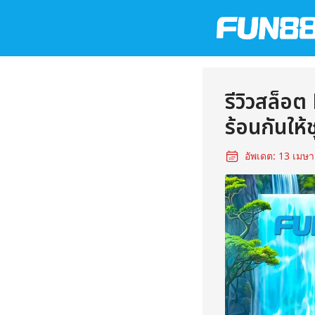
Skip to content
รีวิวสล็อ
ร้อนกันให้ช
อัพเดต:
13 เมษ