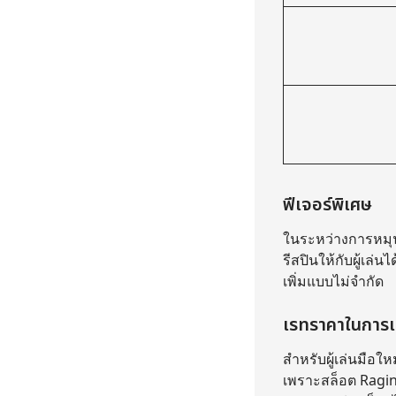
ฟีเจอร์พิเศษ
ในระหว่างการหมุน
รีสปินให้กับผู้เล่น
เพิ่มแบบไม่จำกัด
เรทราคาในการเ
สำหรับผู้เล่นมือใ
เพราะสล็อต Ragin