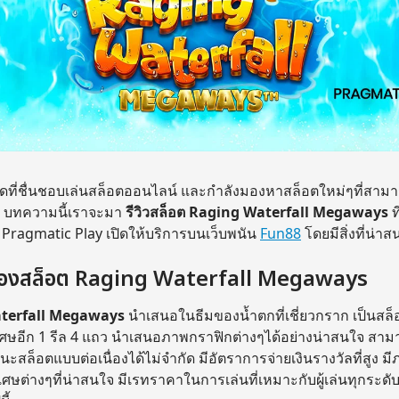
นใดที่ชื่นชอบเล่นสล็อตออนไลน์ และกำลังมองหาสล็อตใหม่ๆที่สา
ยู่ บทความนี้เราจะมา
รีวิวสล็อต Raging Waterfall Megaways
ท
 Pragmatic Play เปิดให้บริการบนเว็บพนัน
Fun88
โดยมีสิ่งที่น่าส
ของสล็อต Raging Waterfall Megaways
terfall Megaways
นำเสนอในธีมของน้ำตกที่เชี่ยวกราก เป็นสล็อ
เศษอีก 1 รีล 4 แถว นำเสนอภาพกราฟิกต่างๆได้อย่างน่าสนใจ สา
สล็อตแบบต่อเนื่องได้ไม่จำกัด มีอัตราการจ่ายเงินรางวัลที่สูง ม
ิเศษต่างๆที่น่าสนใจ มีเรทราคาในการเล่นที่เหมาะกับผู้เล่นทุกระด