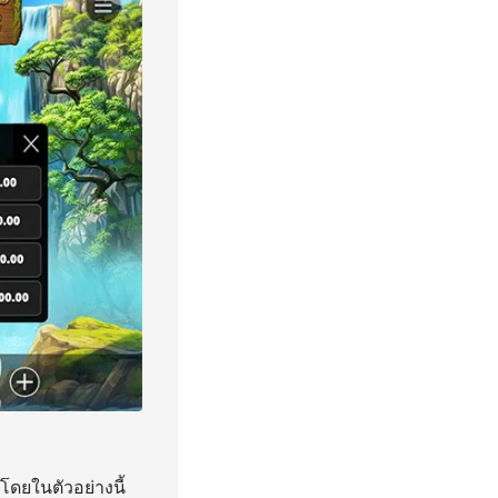
โดยในตัวอย่างนี้