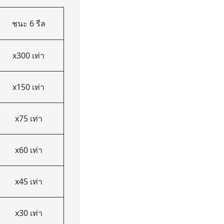
ชนะ 6 รีล
x300 เท่า
x150 เท่า
x75 เท่า
x60 เท่า
x45 เท่า
x30 เท่า