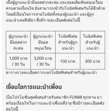
เมื่อผู้ถูกแนะนำมียอดฝากสะสม และยอดเดิมพันหมุนเวียน
ครบตามเงื่อนไข ยังสามารถเข้ารับโบนัสพิเศษกันได้อีกด้วย
โดยมีเงื่อนไขการจ่ายโบนัสทั้งของผู้แนะนำ และผู้ถูก
แนะนำเลยทีเดียว ซึ่งมีรายละเอียดดังต่อไปนี้
ผู้ถูกแนะนำ
ผู้ถูกแนะนำ
โบนัสพิเศษ
โบนัสพิเศษ
มียอดฝาก
มียอด
สำหรับผู้ถูก
สำหรับผู้
สะสม
หมุนเวียน
แนะนำ
แนะนำ
1,000 บาท
3,000 บาท
100 บาท
300 บาท
/ 30 วัน
/ 30 วัน
ตารางรายละเอียดการแจกโบนัสพิเศษสำหรับผู้แนะนำ
เงื่อนไขการแนะนำเพื่อน
เป็นโปรโมชั่นสุดพิเศษสำหรับสมาชิก FUN88 ทุกท่าน มา
พร้อมเงื่อนไขในการแนะนำเพื่อนที่ง่าย ซึ่งมีรายละเอียดดัง
ต่อไปนี้