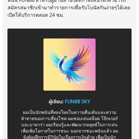
สมัครสมาชิกเข้ามาทำรายการเพื่อรับโบนัสกันง่ายๆได้เลย
เปิดให้บริการตลอด 24 ชม.
ผู้เขียน:
FUN88 SKY
ผมเป็นนักพนันที่หลงใหลในความตื่นเต้นและความ
ท้าทายของการเสี่ยงโชค ผมชอบเล่นสล็อต โป๊กเกอร์
และบาคาร่า ผมเรียนรู้และพัฒนากลยุทธ์ในการเล่น
เพื่อเพิ่มโอกาสในการชนะ นอกจากชนะพนันแล้ว ผม
ยังต้องฝึกการมีวินัยในเรื่องการเงินด้วย เพื่อเป็นนัก