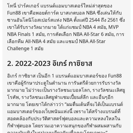
โทนี่ ปาร์คเกอร์ แบรนด์แอมบาสเดอร์ใหม่ล่าสุดของ
Fun88 เขาคือพอยต์การ์ด บาสเกตบอล NBA ซึ่งเล่นให้กับ
ซานอันโตนิโอสเปอร์สแห่ง NBA ตั้งแต่ปี 2544 ถึง 2561 ซึ่ง
เขาได้รับรางวัลมากมาย ได้แก่แชมป์ NBA 4 สมัย, MVP
NBA Finals 1 สมัย, การคัดเลือก NBA All-Star 6 สมัย, การ
เลือกทีม All-NBA 4 สมัย และแชมป์ NBA All-Star
Challenge 1 สมัย
2. 2022-2023 อิเกร์ กาซิยาส
อิเกร์ กาซิยาส เป็นอีก 1 แบรนด์แอมบาสเดอร์ของ Fun88
เขาคือผู้รักษาประตูในตำนาน การันตรีด้วยการรับรางวัล
มากมาย ไม่ว่าจะเป็นรางวัลชนะบอลโลก, รางวัลชนะเลิศยู
โรคัพ, รางวัลชนะเลิศยูฟ่าแชมเปี้ยนส์ลีก และอื่นๆอีก
มากมาย โดยเขาได้กล่าวว่า “ผมตื่นเต้นที่จะได้เป็นแบรนด์
แอมบาสเดอร์ของเว็บพนันแห่งนี้ เพราะได้สร้างแบรนด์ที่
สอดคล้องกับประวัติศาสตร์ฟุตบอลและความหลงใหลใน
กีฬาฟุตบอล โดยรวมเอาความสนุกของกีฬาผสมผสานกับ
ความบันเทิงในรูปแบบเดียวกันเพื่อคุณโดยเฉพาะ”