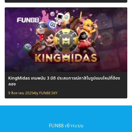
KingMidas เกมพนัน 3 มิติ ประสบการณ์คาสิโนรูปแบบใหม่ที่ต้อง
ลอง
9 สิงหาคม 2025
by FUN88 SKY
FUN88 เข้าระบบ