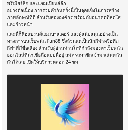
พรีเมียร์ลีก และแชมเปียนส์ลีก
อย่างต่อเนื่อง การรวมตัวกันครั้งนี้เป็นจุดแข็งในการสร้าง
ภาพลักษณ์ที่ดี สำหรับสององค์กร พร้อมกับอนาคตที่สดใส
และก้าวหน้า
และนี่ก็คือแบรนด์แอมบาสเดอร์ และผู้สนับสนุนอย่างเป็น
ทางการบนเว็บพนัน Fun88 ซึ่งล้วนแต่เป็นนักกีฬาหรือทีม
กีฬาที่มีชื่อเสียง สำหรับผู้อ่านท่านใดที่กำลังมองหาเว็บพนัน
ออนไลน์ที่น่าเชื่อถือแบบนี้อยู่ สมัครสมาชิกเข้ามาเล่นพนัน
กันได้เลย เปิดให้บริการตลอด 24 ชม.