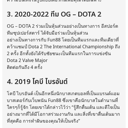
3. 2020-2022 ทีม OG – DOTA 2
OG – DOTA 2 ร่วมเป็นหุ้นส่วนอย่างเป็นทางการ อีสปอร์ต
ทีมซุปเปอร์สตาร์ ได้จับมือร่วมเป็นหุ้นส่วน
อย่างเป็นทางการกับ Fun88 โดยเป็นทีมแรกและทีมเดียวที่
คว้าแชมป์ Dota 2 The International Championship ถึง
2 ครั้ง อีกทั้งยังได้รับชัยชนะเป็นทีมแรกในการแข่งขัน
Dota 2 Valve Major
ติดต่อกันถึง 4 ครั้ง
4. 2019 โคบี ไบรอันต์
โคบี ไบรอันต์ เป็นอีกหนึ่งนักบาสเกตบอลที่เป็นแบรนด์แอม
บาสเดอร์กับเว็บพนัน Fun88 ซึ่งเขาคือนักบาสในตำนานที่
ใครๆก็รู้จัก โดยเขาได้กล่าวไว้ว่า “รู้สึกตื่นเต้น และดีใจเป็น
อย่างมากที่ได้มีโอกาสร่วมงานกัน และสิ่งที่เขาตื่นเต้นมาก
ที่สุดคือ การทำฝันของคุณให้เป็นจริง”