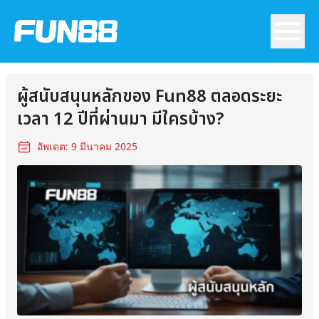
Skip to content
ผู้สนับสนุนหลักของ Fun88 ตลอดระยะ
เวลา 12 ปีที่ผ่านมา มีใครบ้าง?
อัพเดต:
9 มีนาคม 2025