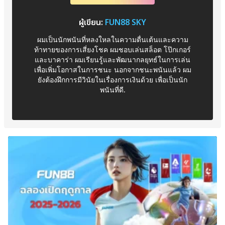
ผู้เขียน:
FUN88 SKY
ผมเป็นนักพนันที่หลงใหลในความตื่นเต้นและความ
ท้าทายของการเสี่ยงโชค ผมชอบเล่นสล็อต โป๊กเกอร์
และบาคาร่า ผมเรียนรู้และพัฒนากลยุทธ์ในการเล่น
เพื่อเพิ่มโอกาสในการชนะ นอกจากชนะพนันแล้ว ผม
ยังต้องฝึกการมีวินัยในเรื่องการเงินด้วย เพื่อเป็นนัก
พนันที่ดี.