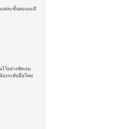
ดยแต่ละขั้นตอนจะมี
นไว้อย่างชัดเจน
ห้องระดับมือใหม่