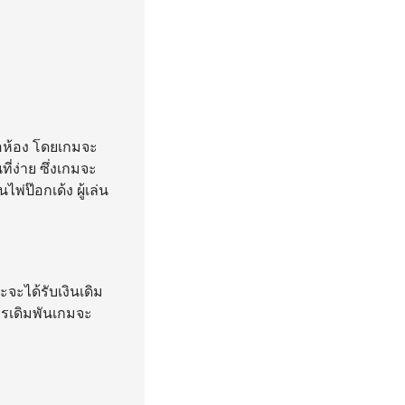
่อห้อง โดยเกมจะ
ี่ง่าย ซึ่งเกมจะ
่ป๊อกเด้ง ผู้เล่น
จะได้รับเงินเดิม
การเดิมพันเกมจะ