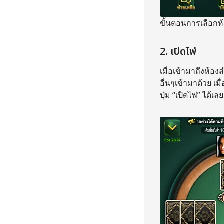
ขั้นตอนการเลือกห
2. เปิดไพ่
เมื่อเข้ามาถึงห้อ
อื่นๆเข้ามาด้วย เม
ปุ่ม “เปิดไพ่” ได้เลย