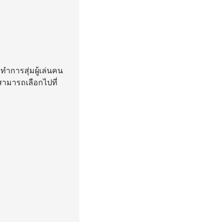
ทำการสุ่มผู้เล่นคน
วสามารถเลือกไปที่