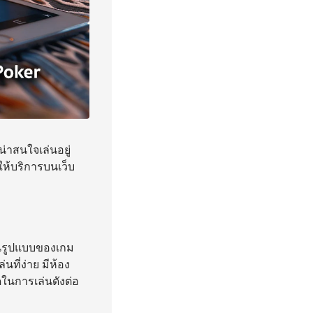
่าสนใจเล่นอยู่
ให้บริการบนเว็บ
รในรูปแบบของเกม
นที่ง่าย มีห้อง
ดในการเล่นดังต่อ